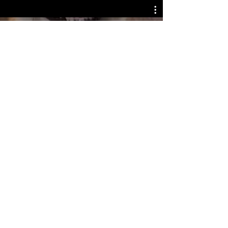
전체 동영상
시청하기
Our Company
본점
​부산광역시 동구 중앙대로 196번길 6-7, 405호(초량동,
혁정빌딩)
Tel.
02-2635-8520
Fax.
02-2635-8522